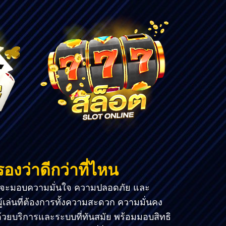
องว่าดีกว่าที่ไหน
ซต์ที่จะมอบความมั่นใจ ความปลอดภัย และ
ู้เล่นที่ต้องการทั้งความสะดวก ความมั่นคง
ด้วยบริการและระบบที่ทันสมัย พร้อมมอบสิทธิ