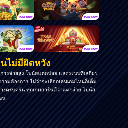
ไม่มีผิดหวัง
าการจ่ายสูง โบนัสแตกบ่อย และระบบที่เสถียร
วามต้องการ ไม่ว่าจะเลือกเล่นเกมไหนก็เต็ม
างครบครัน ทุกเกมการันตีว่าแตกง่าย โบนัส
นอน