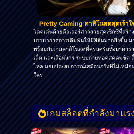
Pretty Gaming คาสิโนสดสุดเร้าใ
โดดเด่นด้วยดีลเลอร์สาวสวยสุดเซ็กซี่ที่สร้า
บรรยากาศการเดิมพันให้มีสีสันมากยิ่งขึ้น ม
พร้อมกับเกมคาสิโนสดที่ครบครันทั้งบาคาร่า 
เล็ต และเสือมังกร ระบบถ่ายทอดสดคมชัด ลื
ไหล มอบประสบการณ์เสมือนจริงที่ไม่เหมือ
ใคร
เกมสล็อตที่กำลังมาแร