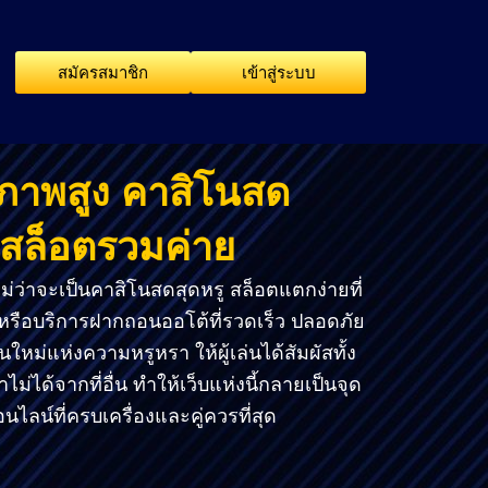
สมัครสมาชิก
เข้าสู่ระบบ
ณภาพสูง คาสิโนสด
สล็อตรวมค่าย
่ว่าจะเป็นคาสิโนสดสุดหรู สล็อตแตกง่ายที่
หรือบริการฝากถอนออโต้ที่รวดเร็ว ปลอดภัย
ม่แห่งความหรูหรา ให้ผู้เล่นได้สัมผัสทั้ง
ม่ได้จากที่อื่น ทำให้เว็บแห่งนี้กลายเป็นจุด
น์ที่ครบเครื่องและคู่ควรที่สุด