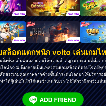
สล็อตแตกหนัก volto เล่นเกมไหน
สิ่งที่นักเดิมพันหลายคนให้ความสำคัญ เพราะเกมที่มีอัตร
นไลน์ v
olto
จึงกลายเป็นแหล่งรวมเกมสล็อตที่ตอบโจทย์ทุกค
ังคัดสรรเกมคุณภาพจากค่ายชั้นนำระดับโลกมาให้บริการอย่
ำให้ผู้เล่นมั่นใจได้เลยว่าเล่นกับเรา ไม่มีคำว่าผิดหวังแน่