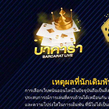
เหตุผลที่นักเดิม
การเลือกเว็บพนันออนไลน์ในปัจจุบันถือเป็นสิ
ประสบการณ์การเล่นที่ครบถ้วนได้เหมือนกัน เว
และความโปร่งใสในการเดิมพัน ที่นี่ไม่ได้เ