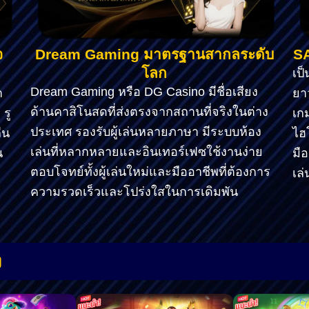
จ
Dream Gaming มาตรฐานสากลระดับ
SA
โลก
ง
เป
Dream Gaming หรือ DG Casino มีชื่อเสียง
า
ยา
ด้านคาสิโนสดที่ส่งตรงจากสถานที่จริงในต่าง
รู
เก
ประเทศ รองรับผู้เล่นหลายภาษา มีระบบห้อง
่น
ไฮ
เล่นที่หลากหลายและอินเทอร์เฟซใช้งานง่าย
น
มื
ตอบโจทย์ทั้งผู้เล่นใหม่และมืออาชีพที่ต้องการ
เล
ความรวดเร็วและโปร่งใสในการเดิมพัน
ง