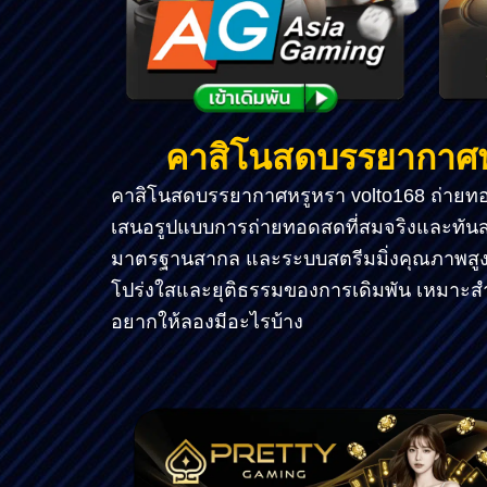
คาสิโนสดบรรยากาศหร
คาสิโนสดบรรยากาศหรูหรา volto168 ถ่ายทอ
เสนอรูปแบบการถ่ายทอดสดที่สมจริงและทันสมัย 
มาตรฐานสากล และระบบสตรีมมิ่งคุณภาพสูงที่ค
โปร่งใสและยุติธรรมของการเดิมพัน เหมาะสำหร
อยากให้ลองมีอะไรบ้าง