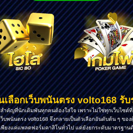
พันเลือกเว็บพนันตรง volto168 รับร
่งสำคัญที่นักเดิมพันทุกคนต้องใส่ใจ เพราะไม่ใช่ทุกเว็บไ
็บพนันตรง volto168 จึงกลายเป็นตัวเลือกอันดับต้น ๆ ของผ
ป็นเพียงแค่แพลตฟอร์มคาสิโนทั่วไป แต่ยังยกระดับมาตรฐาน