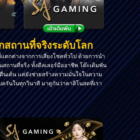
สถานที่จริงระดับโลก
แตกต่างจากการเสี่ยงโชคทั่วไป ด้วยการนำ
ถานที่จริง ทั้งดีลเลอร์มืออาชีพ โต๊ะเดิมพัน
ื่นเต้น แต่ยังช่วยสร้างความมั่นใจในความ
ครันในทุกวินาที มาดูกันว่าคาสิโนสดที่เรา